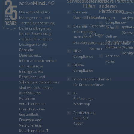
Services
Kostenlose
Unsere
Partner
Hilfen
anderen
Plattformen
Externer
active
Die activeMind AG
Ratgeber
Datenschutzbeauftragter
Management- und
Rechts
Compliance-
Technologieberatung
Generatoren
Externer
active
Portal
berät und begleitet
Informations­
(Schwe
bei der Entwicklung
Vorlagen
Online-
sicherheits­
maßgeschneiderter
active
Schulungs-
beauftragter
Informationssicherheits-
Lösungen für die
Plattform
(Verein
Normen
Bereiche
NIS2-
Königr
Datenschutz,
Karriere-
Compliance
Informationssicherheit
Portal
DORA-
und künstliche
Compliance
Intelligenz. Als
Beratungs- und
Informationssicherheit
Schulungsunternehmen
für Krankenhäuser
sind wir spezialisiert
auf KMU und
KI-
Konzerne
Einführungs-
verschiedenster
Workshop
Branchen, etwa
Zertifizierung
Gesundheit,
nach ISO
Finanzen und
42001
Versicherung,
Maschinenbau, IT