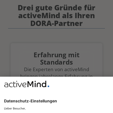
Drei gute Gründe für
activeMind als Ihren
DORA-Partner
Erfahrung mit
Standards
Die Experten von activeMind
bringen jahrelange Erfahrung in
der Umsetzung von
Informationssicherheits-Normen
wie ISO 27001 oder
Branchenstandards wie TISAX
oder B3S in Unternehmen