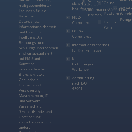
bei der Entwicklung
Vorlagen
Online-
sicherheits­
maßgeschneiderter
active
Schulungs-
beauftragter
Informationssicherheits-
Lösungen für die
Plattform
(Verein
Normen
Bereiche
NIS2-
Königr
Datenschutz,
Karriere-
Compliance
Informationssicherheit
Portal
DORA-
und künstliche
Compliance
Intelligenz. Als
Beratungs- und
Informationssicherheit
Schulungsunternehmen
für Krankenhäuser
sind wir spezialisiert
auf KMU und
KI-
Konzerne
Einführungs-
verschiedenster
Workshop
Branchen, etwa
Zertifizierung
Gesundheit,
nach ISO
Finanzen und
42001
Versicherung,
Maschinenbau, IT
und Software,
Wissenschaft,
(Online-)Handel und
Unterhaltung –
sowie Behörden und
andere