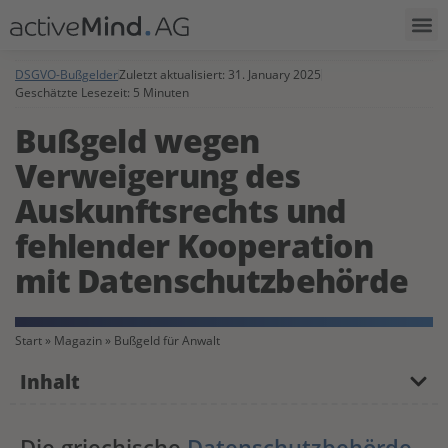
DSGVO-Bußgelder
Zuletzt aktualisiert:
31. January 2025
Geschätzte Lesezeit: 5 Minuten
Bußgeld wegen
Verweigerung des
Auskunftsrechts und
fehlender Kooperation
mit Datenschutzbehörde
Start
»
Magazin
»
Bußgeld für Anwalt
Inhalt
Die griechische
Datenschutzbehörde