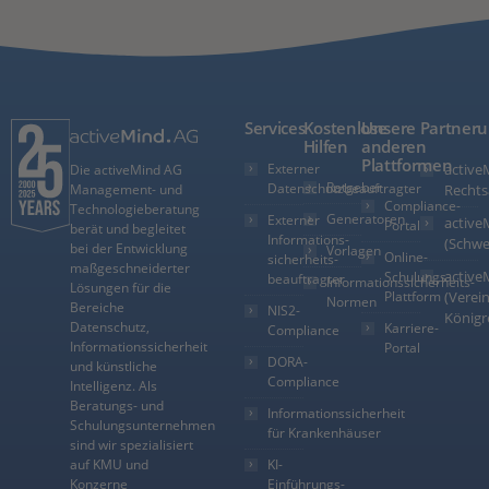
Services
Kostenlose
Unsere
Partner
Hilfen
anderen
Plattformen
Externer
active
Die activeMind AG
Ratgeber
Datenschutzbeauftragter
Management- und
Rechts
Compliance-
Technologieberatung
Generatoren
Externer
active
Portal
berät und begleitet
Informations­
(Schwe
bei der Entwicklung
Vorlagen
Online-
sicherheits­
maßgeschneiderter
active
Schulungs-
beauftragter
Informationssicherheits-
Lösungen für die
Plattform
(Verein
Normen
Bereiche
NIS2-
Königr
Datenschutz,
Karriere-
Compliance
Informationssicherheit
Portal
DORA-
und künstliche
Compliance
Intelligenz. Als
Beratungs- und
Informationssicherheit
Schulungsunternehmen
für Krankenhäuser
sind wir spezialisiert
auf KMU und
KI-
Konzerne
Einführungs-