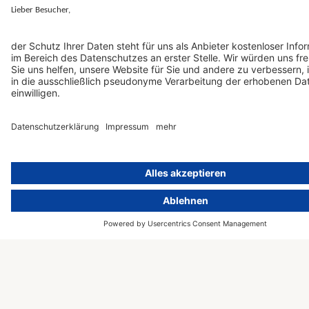
Beratungs- und
Informationssicherheit
Schulungsunternehmen
für Krankenhäuser
sind wir spezialisiert
auf KMU und
KI-
Konzerne
Einführungs-
verschiedenster
Workshop
Branchen, etwa
Zertifizierung
Gesundheit,
nach ISO
Finanzen und
42001
Versicherung,
Maschinenbau, IT
und Software,
Wissenschaft,
(Online-)Handel und
Unterhaltung –
sowie Behörden und
andere
Organisationen.
© 2000 – 2026 activeMind AG –
Powered by
rethink digital
&
Kontakt
KLEINWERKSTATT
Presse