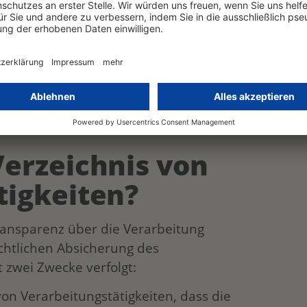
Verarbeitungstätigkeiten entbunden sein.
rbeitung nur gelegentlich erfolgen darf,
is praktisch doch immer geführt werden
altsabrechnungen regelmäßig und nicht
eligions- und Gesundheitsdaten
 in praktisch allen Unternehmen und
beitungstätigkeiten erforderlich sein.
Verzeichnis von
tigkeiten?
ransparenz über die Verarbeitung
htlichen Absicherung des
zwei Zwecke verfolgt:
von Verarbeitungstätigkeiten, dass die