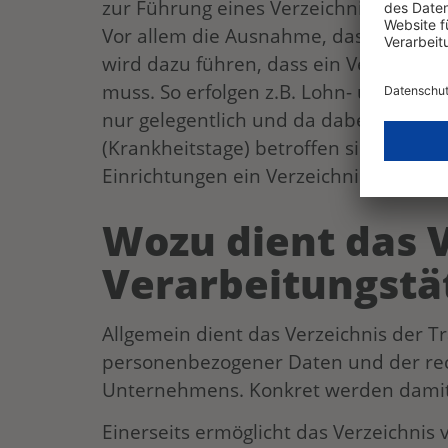
zur Führung eines Verzeichnisses von 
Vor allem die Ausnahme, dass die Vera
wird dazu führen, dass ein Verzeichn
muss. So erfolgen z.B. Lohn- und Geh
nur gelegentlich und da dabei auch R
(Krankheitstage) betroffen sind, wird
Einrichtungen ein Verzeichnis für Verar
Wozu dient das 
Verarbeitungstä
Allgemein dient das Verzeichnis der T
personenbezogener Daten und der rec
Unternehmens. Konkret werden damit 
Einerseits ermöglicht das Verzeichnis 