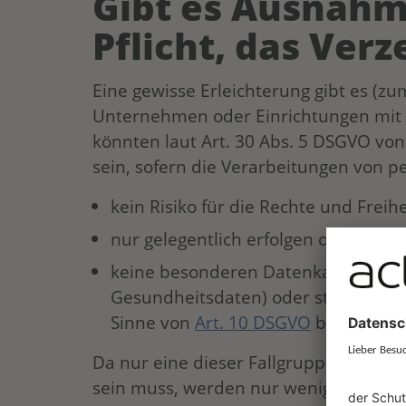
Gibt es Ausnahm
Pflicht, das Verz
Eine gewisse Erleichterung gibt es (zu
Unternehmen oder Einrichtungen mit w
könnten laut Art. 30 Abs. 5 DSGVO von
sein, sofern die Verarbeitungen von
kein Risiko für die Rechte und Frei
nur gelegentlich erfolgen oder
keine besonderen Datenkategorie
Gesundheitsdaten) oder strafrechtli
Sinne von
Art. 10 DSGVO
betreffen.
Da nur eine dieser Fallgruppen für eine
sein muss, werden nur wenige Untern