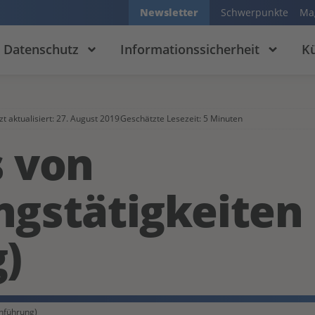
Newsletter
Schwerpunkte
Ma
Datenschutz
Informationssicherheit
Kü
zt aktualisiert:
27. August 2019
Geschätzte Lesezeit: 5 Minuten
s von
ngstätigkeiten
)
inführung)