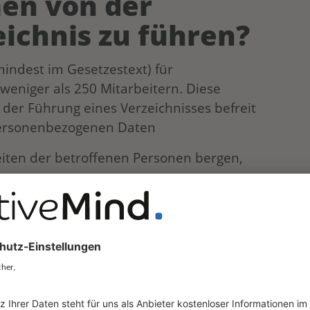
en von der
eichnis zu führen?
mindest im Gesetzestext) für
eniger als 250 Mitarbeitern. Diese
 der Führung eines Verzeichnisses befreit
 personenbezogenen Daten
heiten der betroffenen Personen bergen,
n gemäß
9 Abs. 1 DSGVO
(z. B.
che Verurteilungen und Straftaten im
 Pflicht zur Verzeichnisführung erfüllt
ehmen und Einrichtungen von der Pflicht