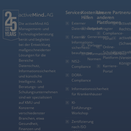
Services
Kostenlose
Unsere
Partner
Hilfen
anderen
Plattformen
Externer
active
Die activeMind AG
Ratgeber
Datenschutzbeauftragter
Management- und
Rechts
Compliance-
Technologieberatung
Generatoren
Externer
active
Portal
berät und begleitet
Informations­
(Schwe
bei der Entwicklung
Vorlagen
Online-
sicherheits­
maßgeschneiderter
active
Schulungs-
beauftragter
Informationssicherheits-
Lösungen für die
Plattform
(Verein
Normen
Bereiche
NIS2-
Königr
Datenschutz,
Karriere-
Compliance
Informationssicherheit
Portal
DORA-
und künstliche
Compliance
Intelligenz. Als
Beratungs- und
Informationssicherheit
Schulungsunternehmen
für Krankenhäuser
sind wir spezialisiert
auf KMU und
KI-
Konzerne
Einführungs-
verschiedenster
Workshop
Branchen, etwa
Zertifizierung
Gesundheit,
nach ISO
Finanzen und