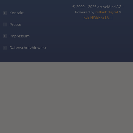
© 2000 – 2026 activeMind AG –
Powered by
rethink digital
&
Kontakt
KLEINWERKSTATT
Presse
Impressum
Datenschutzhinweise