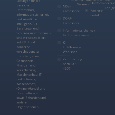
Lösungen für die
Plattform
(Verein
Normen
Bereiche
NIS2-
Königr
Datenschutz,
Karriere-
Compliance
Informationssicherheit
Portal
DORA-
und künstliche
Compliance
Intelligenz. Als
Beratungs- und
Informationssicherheit
Schulungsunternehmen
für Krankenhäuser
sind wir spezialisiert
auf KMU und
KI-
Konzerne
Einführungs-
verschiedenster
Workshop
Branchen, etwa
Zertifizierung
Gesundheit,
nach ISO
Finanzen und
42001
Versicherung,
Maschinenbau, IT
und Software,
Wissenschaft,
(Online-)Handel und
Unterhaltung –
sowie Behörden und
andere
Organisationen.