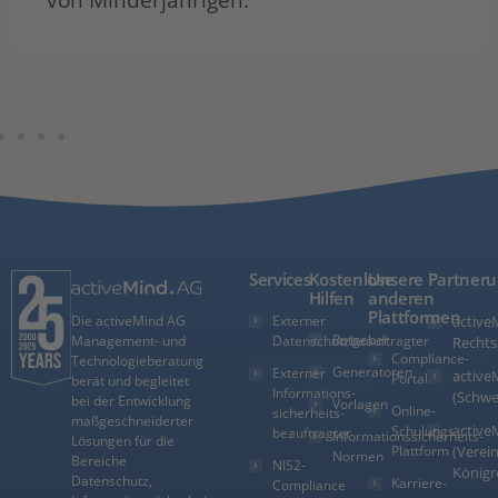
Services
Kostenlose
Unsere
Partner
Hilfen
anderen
Plattformen
Externer
active
Die activeMind AG
Ratgeber
Datenschutzbeauftragter
Management- und
Rechts
Compliance-
Technologieberatung
Generatoren
Externer
active
Portal
berät und begleitet
Informations­
(Schwe
bei der Entwicklung
Vorlagen
Online-
sicherheits­
maßgeschneiderter
active
Schulungs-
beauftragter
Informationssicherheits-
Lösungen für die
Plattform
(Verein
Normen
Bereiche
NIS2-
Königr
Datenschutz,
Karriere-
Compliance