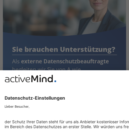
Sie brauchen Unterstützung?
Als
externe Datenschutzbeauftragte
begleiten wir Sie von A wie
Auftragsverarbeitung bis Z wie
Zertifizierung.
Gemeinsam errichten wir ein
Datenschutz-Managmentsystem in
Ihrem Unternehmen und stärken Ihre
Compliance mit der DSGVO!