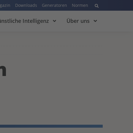
gazin
Downloads
Generatoren
Normen
nstliche Intelligenz
Über uns
n