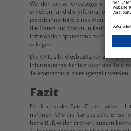
Werden personenbezogene Daten nicht
erhoben, sind die Informationen inner
jedoch innerhalb eines Monats nach E
die Daten zur Kommunikation mit der 
Information spätestens zum Zeitpunk
erfolgen.
Die CNIL gibt diesbezüglich auch glei
Informationspflichten über das Telefo
Telefontastatur bereitgestellt werden.
Fazit
Die Rechte der Betroffenen sollten Un
nehmen. Wie die französische Entsche
hohe Bußgelder drohen. Zudem könne
Aufsichtsbehörde zu weiteren Kontro