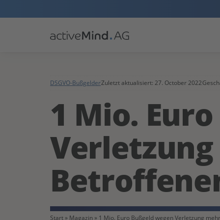
DSGVO-Bußgelder
Zuletzt aktualisiert:
27. October 2022
Geschä
1 Mio. Eur
Verletzung
Betroffene
Start
»
Magazin
»
1 Mio. Euro Bußgeld wegen Verletzung mehr