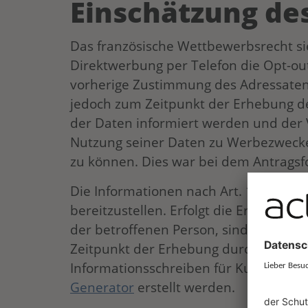
Einschätzung de
Das französische Wettbewerbsrecht sie
Direktwerbung per Telefon die Opt-out-
vorherige Zustimmung des Adressaten 
jedoch zum Zeitpunkt der Erhebung 
der Daten informiert werden und der 
Nutzung seiner Daten zu Werbezwecke
zu können. Dies war bei dem Antragsf
Die Informationen nach Art. 13 DSGVO
bereitzustellen. Erfolgt die Erhebung
der betroffenen Person, sind die Inf
Zeitpunkt der Erhebung durch den Vera
Informationsschreiben für Kunden kö
Generator
erstellt werden.