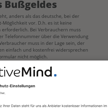
s Bußgeldes
ht, anders als das deutsche, bei der
Möglichkeit vor. D.h. es ist keine
erforderlich. Bei Verbrauchern muss
der Telefonnummer über die Verwendung
Verbraucher muss in der Lage sein, der
n einfach und kostenfrei widersprechen
ormular nicht möglich.
 sind den Betroffenen zwingend
 der personenbezogenen Daten direkt bei
ormationen gem. Art. 13 DSGVO zum
ntwortlichen mitzuteilen. Ein solches
nnte mittels unserem
kostenlosen