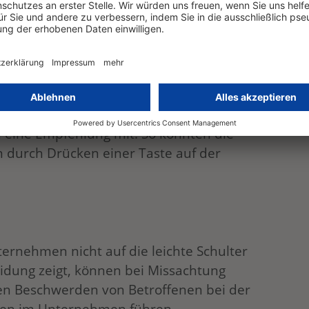
 direkt bei der betroffenen Person
halb einer angemessenen Frist, längstens
rlangen der Daten zu erteilen. Werden
betroffenen Person verwendet, hat die
t der ersten Kontaktaufnahme zu
ch eine Empfehlung mit. So könnten die
n durch Drücken einer Taste auf der
ternehmen nicht auf die leichte Schulter
idung zeigt, können bei Missachtung
n Beschwerden von Betroffenen bei der
llen im Unternehmen führen.