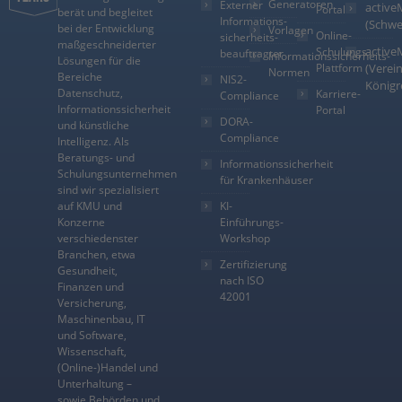
Generatoren
Externer
active
Portal
berät und begleitet
Informations­
(Schwe
bei der Entwicklung
Vorlagen
Online-
sicherheits­
maßgeschneiderter
active
Schulungs-
beauftragter
Informationssicherheits-
Lösungen für die
Plattform
(Verein
Normen
Bereiche
NIS2-
Königr
Datenschutz,
Karriere-
Compliance
Informationssicherheit
Portal
DORA-
und künstliche
Compliance
Intelligenz. Als
Beratungs- und
Informationssicherheit
Schulungsunternehmen
für Krankenhäuser
sind wir spezialisiert
auf KMU und
KI-
Konzerne
Einführungs-
verschiedenster
Workshop
Branchen, etwa
Zertifizierung
Gesundheit,
nach ISO
Finanzen und
42001
Versicherung,
Maschinenbau, IT
und Software,
Wissenschaft,
(Online-)Handel und
Unterhaltung –
sowie Behörden und