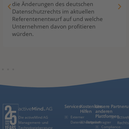
die Änderungen des deutschen
Datenschutzrechts im aktuellen
Referentenentwurf auf und welche
Unternehmen davon profitieren
würden.
Services
Kostenlose
Unsere
Partner
Hilfen
anderen
Plattformen
Externer
active
Die activeMind AG
Ratgeber
Datenschutzbeauftragter
Management- und
Rechts
Compliance-
Technologieberatung