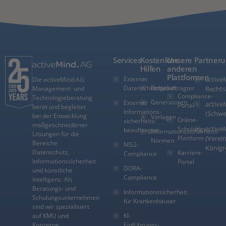
Services
Kostenlose
Unsere
Partner
Hilfen
anderen
Plattformen
Externer
active
Die activeMind AG
Ratgeber
Datenschutzbeauftragter
Management- und
Rechts
Compliance-
Technologieberatung
Generatoren
Externer
active
Portal
berät und begleitet
Informations­
(Schwe
bei der Entwicklung
Vorlagen
Online-
sicherheits­
maßgeschneiderter
active
Schulungs-
beauftragter
Informationssicherheits-
Lösungen für die
Plattform
(Verein
Normen
Bereiche
NIS2-
Königr
Datenschutz,
Karriere-
Compliance
Informationssicherheit
Portal
DORA-
und künstliche
Compliance
Intelligenz. Als
Beratungs- und
Informationssicherheit
Schulungsunternehmen
für Krankenhäuser
sind wir spezialisiert
auf KMU und
KI-
Konzerne
Einführungs-