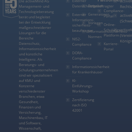
Externer
active
Die activeMind AG
Ratgeber
Datenschutzbeauftragter
Management- und
Rechts
Compliance-
Technologieberatung
Generatoren
Externer
active
Portal
berät und begleitet
Informations­
(Schwe
bei der Entwicklung
Vorlagen
Online-
sicherheits­
maßgeschneiderter
active
Schulungs-
beauftragter
Informationssicherheits-
Lösungen für die
Plattform
(Verein
Normen
Bereiche
NIS2-
Königr
Datenschutz,
Karriere-
Compliance
Informationssicherheit
Portal
DORA-
und künstliche
Compliance
Intelligenz. Als
Beratungs- und
Informationssicherheit
Schulungsunternehmen
für Krankenhäuser
sind wir spezialisiert
auf KMU und
KI-
Konzerne
Einführungs-
verschiedenster
Workshop
Branchen, etwa
Zertifizierung
Gesundheit,
nach ISO
Finanzen und
42001
Versicherung,
Maschinenbau, IT
und Software,
Wissenschaft,