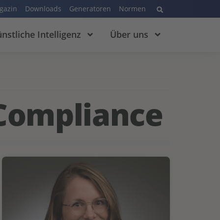
gazin
Downloads
Generatoren
Normen
nstliche Intelligenz
Über uns
-Compliance