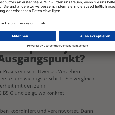
 späteren Zeitpunkt unter NIS2-
 Registrierung dringend nachholen. Die
tschland erfolgt zentral über das
BSI-
IS2-Gap-Analyse
 Ausgangspunkt?
r Praxis ein schrittweises Vorgehen
 erste und wichtigste Schritt. Sie vergleicht
herheit mit den zehn
 BSIG und zeigt, wo konkret
aben koordiniert und verantwortet. Dann