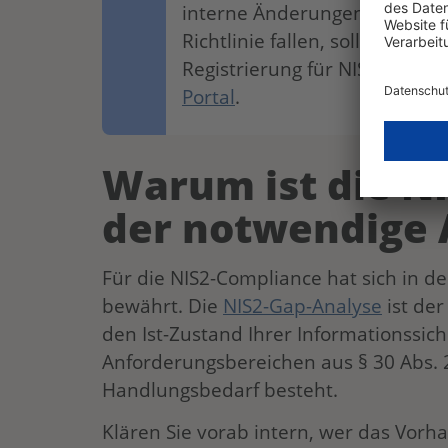
interne Änderungen zu einem
Richtlinie fallen, sollten die
Registrierung für NIS2 in Deu
Portal
.
Warum ist die N
der notwendige
Für die NIS2-Compliance hat sich in de
bewährt. Die
NIS2-Gap-Analyse
ist der
den Ist-Zustand Ihrer Informationssic
Anforderungsbereichen aus § 30 Abs. 2
Handlungsbedarf besteht.
Klären Sie vorab intern, wer das Vorh