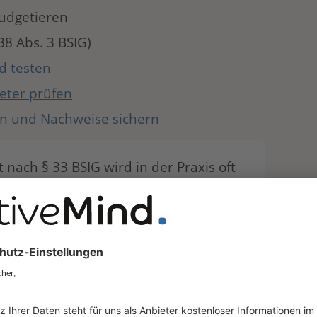
udgetieren
38 Abs. 3 BSIG)
d testen
ieter prüfen
en und Nachweise sichern
 nach § 33 BSIG wird in der Praxis oft
ene Einrichtungen müssen sich
ch Inkrafttreten der Pflicht beim BSI
2025 in Kraft; die Registrierungsfrist
.
r versäumt haben oder die durch