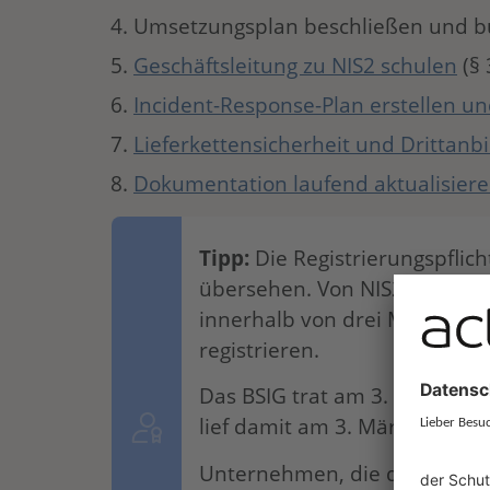
Umsetzungsplan beschließen und b
Geschäftsleitung zu NIS2 schulen
(§ 
Incident-Response-Plan erstellen un
Lieferkettensicherheit und Drittanb
Dokumentation laufend aktualisier
Tipp:
Die Registrierungspflicht
übersehen. Von NIS2 betroff
innerhalb von drei Monaten na
registrieren.
Das BSIG trat am 3. Dezember 
lief damit am 3. März 2026 ab
Unternehmen, die dies bishe