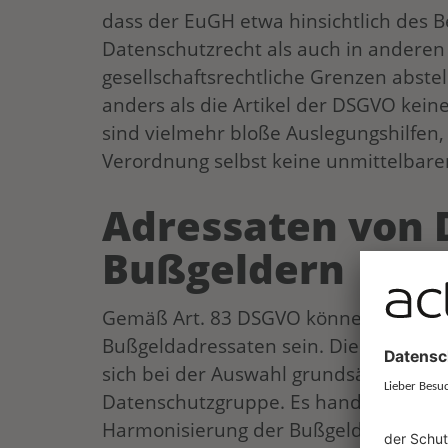
dass der EuGH etwa hinsichtlich des B
Datenschutzrecht als auch in anderen
gesellschaftsrechtliche Grenzen abste
anders als die Artikel der DSGVO keine
sind vielmehr bloße Auslegungshilfen,
Verordnung selbst keine unmittelbaren
Adressaten von
Bußgeldern
Gemäß Art. 83 DSGVO können Verantwo
Bußgeldadressaten sein. Die europäi
sich bei der Auswahl grundsätzlich am
Datenschutzgruppe. Es handelt sich um
Harmonisierung der Bußgeldpraxis in E