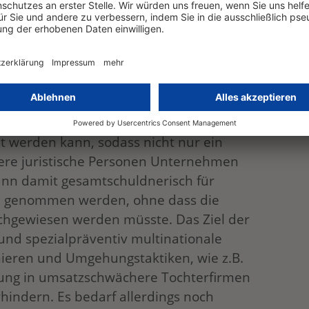
 Sicht der Aufsichtsbehörden eine
icht ermittelt, wer die rechtswidrige
ntworten hat. Angeknüpft wird also nicht
rktverhalten der wirtschaftlichen
r die Behörden nicht, wer innerhalb
inziger Mitarbeiter, mehrere Mitarbeiter
der gesamte Konzern zur Zielscheibe,
t werden kann, sodass nicht nur ein
ere juristische Personen Unternehmen
kann damit gesamtschuldnerisch für
ch genommen werden, ohne dass die
achgewiesen werden müsste. Das Ziel der
und spezialpräventiv multinationale
nieren und Umgehungstaktiken, wie z.B.
tung in umsatzschwächere Tochterfirmen
hindern. Es bedarf allerdings noch