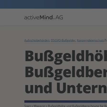
Aufsichtsbehörden
,
DSGVO-Bußgelder
,
Konzerndatenschutz
Zu
Bußgeldhö
Bußgeldber
und Unter
Start
»
Magazin
»
Bußgeldhöhe und Bußgeldberechnung für 