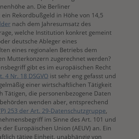
ionenhöhe an. Die Berliner
 ein Rekordbußgeld in Höhe von 14,5
lder
nach dem Jahresumsatz des
Frage, welche Institution konkret gemeint
 oder deutsche Ableger eines
lten eines regionalen Betriebs dem
ken Mutterkonzern zugerechnet werden?
sbegriff gibt es im europäischen Recht
t. 4 Nr. 18 DSGVO
ist sehr eng gefasst und
gelmäßig einer wirtschaftlichen Tätigkeit
lich Tätigen, die personenbezogene Daten
tzbehörden wenden aber, entsprechend
P) 253 der Art. 29-Datenschutzgruppe
,
nehmensbegriff im Sinne des Art. 101 und
e der Europäischen Union (AEUV) an. Ein
tlich tätige Einheit, unabhängig von