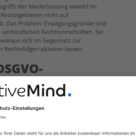
egriffs der Niederlassung sowohl im
 Rechtsgebieten nicht auf
llt. Das Problem: Erwägungsgründe sind
 verbindlichen Rechtsvorschriften. Sie
 woraus sich im Gegensatz zur
 Rechtsfolgen ableiten lassen.
 DSGVO-
rtliche und Auftragsverarbeiter
schen Datenschutzbehörden orientieren
 bereits angeführten WP 253 der Art. 29-
 einen internen Leitfaden, der zu einer
uropa beitragen soll. Mutter- und