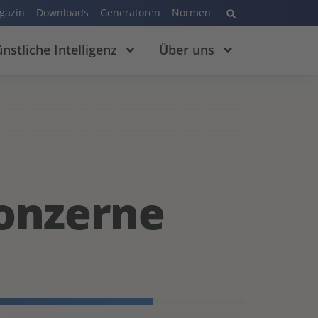
gazin
Downloads
Generatoren
Normen
nstliche Intelligenz
Über uns
onzerne