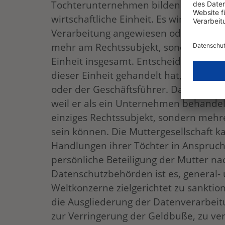
Tochterunternehmen bilden damit aus
wirtschaftliche Einheit. Es wird auch n
Verarbeitung angewiesen oder zu vera
mehr am Rechtssubjekt, sondern am Ma
Einheit insgesamt. Entscheidend ist fü
dieser Einheit gehandelt hat, ob ein e
oder der Geschäftsführer. Damit wird 
weil er als ein Unternehmen behandel
einziges Rechtssubjekt, sondern mehr
sein können. Die Muttergesellschaft 
Handlungen ihrer Töchter in Anspru
persönliche Beteiligung der Mutter n
Datenschutzbehörden ist es, general- 
Weltkonzerne zielgerichtet zu sanktio
die Ausgliederung der Datenverarbei
zur Verringerung der Geldbuße, zu ver