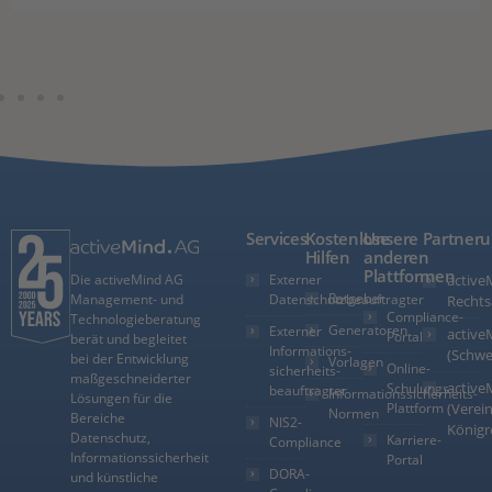
Services
Kostenlose
Unsere
Partner
Hilfen
anderen
Plattformen
Externer
active
Die activeMind AG
Ratgeber
Datenschutzbeauftragter
Management- und
Rechts
Compliance-
Technologieberatung
Generatoren
Externer
active
Portal
berät und begleitet
Informations­
(Schwe
bei der Entwicklung
Vorlagen
Online-
sicherheits­
maßgeschneiderter
active
Schulungs-
beauftragter
Informationssicherheits-
Lösungen für die
Plattform
(Verein
Normen
Bereiche
NIS2-
Königr
Datenschutz,
Karriere-
Compliance
Informationssicherheit
Portal
DORA-
und künstliche