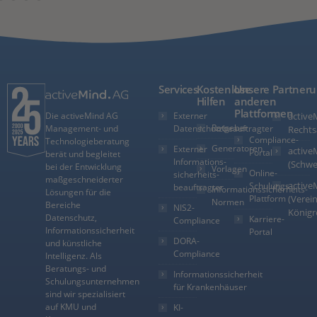
Services
Kostenlose
Unsere
Partner
Hilfen
anderen
Plattformen
Externer
active
Die activeMind AG
Ratgeber
Datenschutzbeauftragter
Management- und
Rechts
Compliance-
Technologieberatung
Generatoren
Externer
active
Portal
berät und begleitet
Informations­
(Schwe
bei der Entwicklung
Vorlagen
Online-
sicherheits­
maßgeschneiderter
active
Schulungs-
beauftragter
Informationssicherheits-
Lösungen für die
Plattform
(Verein
Normen
Bereiche
NIS2-
Königr
Datenschutz,
Karriere-
Compliance
Informationssicherheit
Portal
DORA-
und künstliche
Compliance
Intelligenz. Als
Beratungs- und
Informationssicherheit
Schulungsunternehmen
für Krankenhäuser
sind wir spezialisiert
auf KMU und
KI-