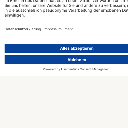
DORA-
und künstliche
Compliance
Intelligenz. Als
Beratungs- und
Informationssicherheit
Schulungsunternehmen
für Krankenhäuser
sind wir spezialisiert
auf KMU und
KI-
Konzerne
Einführungs-
verschiedenster
Workshop
Branchen, etwa
Zertifizierung
Gesundheit,
nach ISO
Finanzen und
42001
Versicherung,
Maschinenbau, IT
und Software,
Wissenschaft,
(Online-)Handel und
Unterhaltung –
sowie Behörden und
andere
Organisationen.
© 2000 – 2026 activeMind AG –
Powered by
rethink digital
&
Kontakt
KLEINWERKSTATT