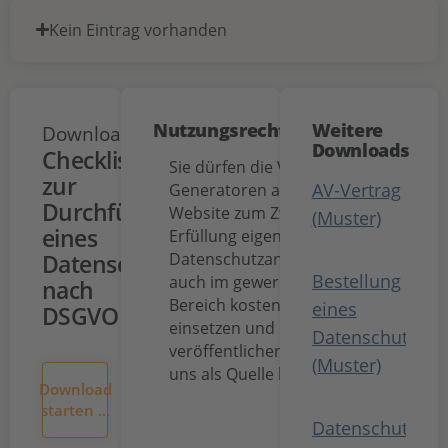
Kein Eintrag vorhanden
Nutzungsrechte
Weitere
Download
Downloads
Checkliste
Sie dürfen die Vorlagen und
zur
AV-Vertrag
Generatoren auf dieser
Durchführung
Website zum Zwecke der
(Muster)
eines
Erfüllung eigener
Datenschutzanforderungen
Datenschutzaudits
Bestellung
auch im gewerblichen
nach
Bereich kostenfrei
eines
DSGVO
einsetzen und
Datenschutzbea
veröffentlichen, sofern Sie
(Muster)
uns als Quelle benennen.
Download
starten ...
Datenschutz