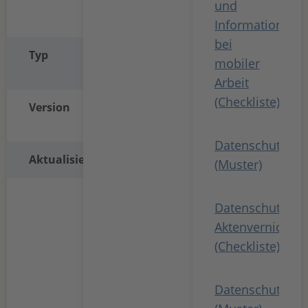
und
Informationssic
bei
Typ
Microsoft
mobiler
Word
Arbeit
(Checkliste)
Version
1.0
(Changelog)
Datenschutzberi
Aktualisiert
10. Juli 2019
(Muster)
Datenschutzko
Aktenvernichtu
(Checkliste)
Datenschutzkon