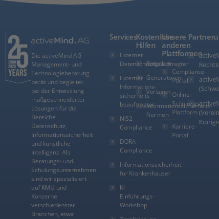
Services
Kostenlose
Unsere
Partner
Hilfen
anderen
Plattformen
Externer
active
Die activeMind AG
Ratgeber
Datenschutzbeauftragter
Management- und
Rechts
Compliance-
Technologieberatung
Generatoren
Externer
active
Portal
berät und begleitet
Informations­
(Schwe
bei der Entwicklung
Vorlagen
Online-
sicherheits­
maßgeschneiderter
active
Schulungs-
beauftragter
Informationssicherheits-
Lösungen für die
Plattform
(Verein
Normen
Bereiche
NIS2-
Königr
Datenschutz,
Karriere-
Compliance
Informationssicherheit
Portal
DORA-
und künstliche
Compliance
Intelligenz. Als
Beratungs- und
Informationssicherheit
Schulungsunternehmen
für Krankenhäuser
sind wir spezialisiert
auf KMU und
KI-
Konzerne
Einführungs-
verschiedenster
Workshop
Branchen, etwa