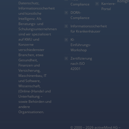
Königr
Datenschutz,
Karriere-
Compliance
Informationssicherheit
Portal
DORA-
und künstliche
Compliance
Intelligenz. Als
Beratungs- und
Informationssicherheit
Schulungsunternehmen
für Krankenhäuser
sind wir spezialisiert
auf KMU und
KI-
Konzerne
Einführungs-
verschiedenster
Workshop
Branchen, etwa
Zertifizierung
Gesundheit,
nach ISO
Finanzen und
42001
Versicherung,
Maschinenbau, IT
und Software,
Wissenschaft,
(Online-)Handel und
Unterhaltung –
sowie Behörden und
andere
Organisationen.
© 2000 – 2026 activeMind AG –