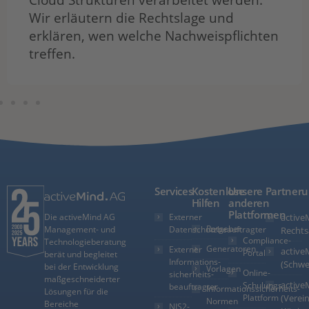
Wir erläutern die Rechtslage und
erklären, wen welche Nachweispflichten
treffen.
Services
Kostenlose
Unsere
Partner
Hilfen
anderen
Plattformen
Externer
active
Die activeMind AG
Ratgeber
Datenschutzbeauftragter
Management- und
Rechts
Compliance-
Technologieberatung
Generatoren
Externer
active
Portal
berät und begleitet
Informations­
(Schwe
bei der Entwicklung
Vorlagen
Online-
sicherheits­
maßgeschneiderter
active
Schulungs-
beauftragter
Informationssicherheits-
Lösungen für die
Plattform
(Verein
Normen
Bereiche
NIS2-