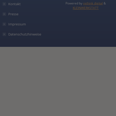
Powered by
rethink digital
&
Kontakt
KLEINWERKSTATT
Presse
Impressum
Datenschutzhinweise