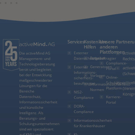
Services
Kostenlose
Unsere
Partner
Hilfen
anderen
Plattformen
Externer
active
Die activeMind AG
Ratgeber
Datenschutzbeauftragter
Management- und
Rechts
Compliance-
Technologieberatung
Generatoren
Externer
active
Portal
berät und begleitet
Informations­
(Schwe
bei der Entwicklung
Vorlagen
Online-
sicherheits­
maßgeschneiderter
active
Schulungs-
beauftragter
Informationssicherheits-
Lösungen für die
Plattform
(Verein
Normen
Bereiche
NIS2-
Königr
Datenschutz,
Karriere-
Compliance
Informationssicherheit
Portal
DORA-
und künstliche
Compliance
Intelligenz. Als
Beratungs- und
Informationssicherheit
Schulungsunternehmen
für Krankenhäuser
sind wir spezialisiert
auf KMU und
KI-