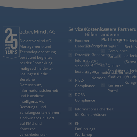
Services
Kostenlose
Unsere
Partner
Hilfen
anderen
Plattformen
Externer
active
Die activeMind AG
Ratgeber
Datenschutzbeauftragter
Management- und
Rechts
Compliance-
Technologieberatung
Generatoren
Externer
active
Portal
berät und begleitet
Informations­
(Schwe
bei der Entwicklung
Vorlagen
Online-
sicherheits­
maßgeschneiderter
active
Schulungs-
beauftragter
Informationssicherheits-
Lösungen für die
Plattform
(Verein
Normen
Bereiche
NIS2-
Königr
Datenschutz,
Karriere-
Compliance
Informationssicherheit
Portal
DORA-
und künstliche
Compliance
Intelligenz. Als
Beratungs- und
Informationssicherheit
Schulungsunternehmen
für Krankenhäuser
sind wir spezialisiert
auf KMU und
KI-
Konzerne
Einführungs-
verschiedenster
Workshop