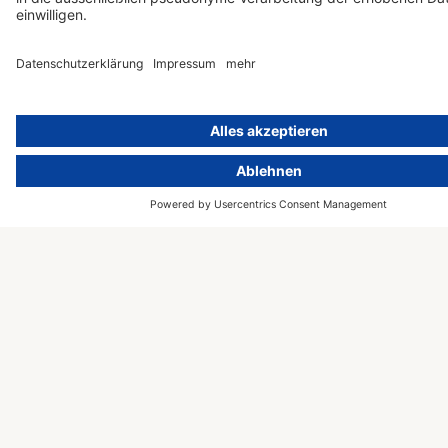
Konzerne
Einführungs-
verschiedenster
Workshop
Branchen, etwa
Zertifizierung
Gesundheit,
nach ISO
Finanzen und
42001
Versicherung,
Maschinenbau, IT
und Software,
Wissenschaft,
(Online-)Handel und
Unterhaltung –
sowie Behörden und
andere
Organisationen.
© 2000 – 2026 activeMind AG –
Powered by
rethink digital
&
Kontakt
KLEINWERKSTATT
Presse
Impressum
Datenschutzhinweise