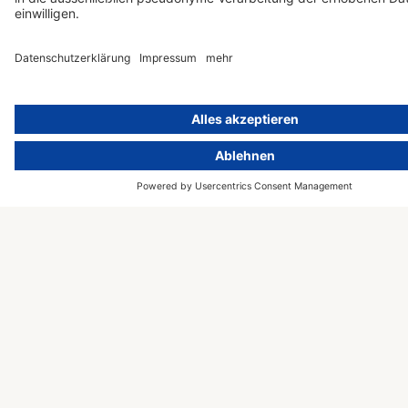
Konzerne
Einführungs-
verschiedenster
Workshop
Branchen, etwa
Zertifizierung
Gesundheit,
nach ISO
Finanzen und
42001
Versicherung,
Maschinenbau, IT
und Software,
Wissenschaft,
(Online-)Handel und
Unterhaltung –
sowie Behörden und
andere
Organisationen.
© 2000 – 2026 activeMind AG –
Powered by
rethink digital
&
Kontakt
KLEINWERKSTATT
Presse
Impressum
Datenschutzhinweise