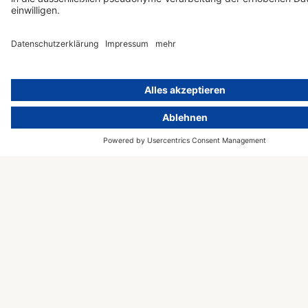
Konzerne
Einführungs-
verschiedenster
Workshop
Branchen, etwa
Zertifizierung
Gesundheit,
nach ISO
Finanzen und
42001
Versicherung,
Maschinenbau, IT
und Software,
Wissenschaft,
(Online-)Handel und
Unterhaltung –
sowie Behörden und
andere
Organisationen.
© 2000 – 2026 activeMind AG –
Powered by
rethink digital
&
Kontakt
KLEINWERKSTATT
Presse
Impressum
Datenschutzhinweise